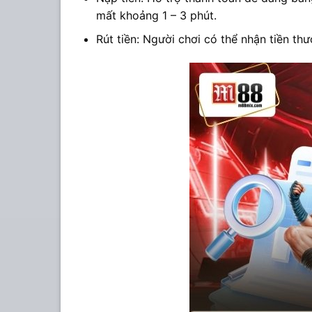
mất khoảng 1 – 3 phút.
Rút tiền: Người chơi có thể nhận tiền th