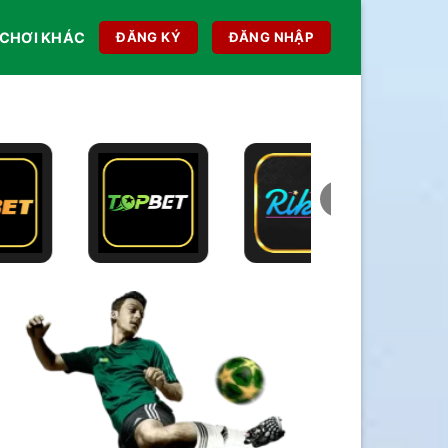
 CHƠI KHÁC
ĐĂNG KÝ
ĐĂNG NHẬP