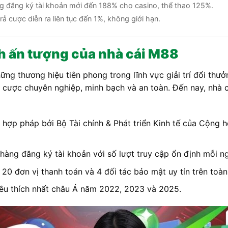
 đăng ký tài khoản mới đến 188% cho casino, thể thao 125%.
rả cược diễn ra liên tục đến 1%, không giới hạn.
h ấn tượng của nhà cái M88
ững thương hiệu tiên phong trong lĩnh vực giải trí đổi thư
 cược chuyên nghiệp, minh bạch và an toàn. Đến nay, nhà c
 hợp pháp bởi Bộ Tài chính & Phát triển Kinh tế của Cộng 
hàng đăng ký tài khoản với số lượt truy cập ổn định mỗi n
20 đơn vị thanh toán và 4 đối tác bảo mật uy tín trên toàn
yêu thích nhất châu Á năm 2022, 2023 và 2025.