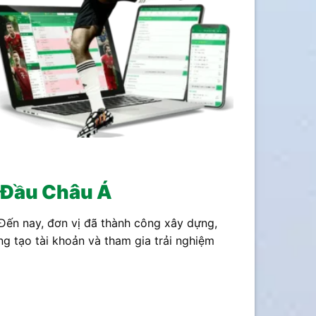
g Đầu Châu Á
 Đến nay, đơn vị đã thành công xây dựng,
ng tạo tài khoản và tham gia trải nghiệm