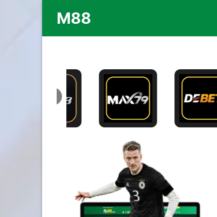
Chuyển
M88
đến
nội
dung