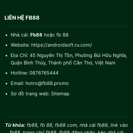
LIÊN HỆ FB88
Nhà cái:
Fb88
hoặc fb 88
Website:
https://androidsoft.ru.com/
Địa Chỉ: 45 Nguyễn Thị Tồn, Phường Bùi Hữu Nghĩa,
Quận Bình Thủy, Thành phố Cần Thơ, Việt Nam
Hotline: 0876765444
Email:
hotro@fb88.promo
Sơ đồ trang web:
Sitemap
Từ khóa:
fb88, fb 88, fb88 com, nhà cái fb88, link vào
fb88, trang chủ fb88, fb88 đăng nhập, kèo nhà cái