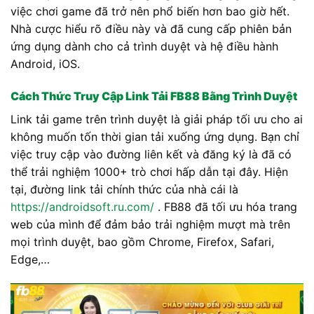
việc chơi game đã trở nên phổ biến hơn bao giờ hết.
Nhà cược hiểu rõ điều này và đã cung cấp phiên bản
ứng dụng dành cho cả trình duyệt và hệ điều hành
Android, iOS.
Cách Thức Truy Cập Link Tải FB88 Bằng Trình Duyệt
Link tải game trên trình duyệt là giải pháp tối ưu cho ai
không muốn tốn thời gian tải xuống ứng dụng. Bạn chỉ
việc truy cập vào đường liên kết và đăng ký là đã có
thể trải nghiệm 1000+ trò chơi hấp dẫn tại đây. Hiện
tại, đường link tải chính thức của nhà cái là
https://androidsoft.ru.com/
. FB88 đã tối ưu hóa trang
web của mình để đảm bảo trải nghiệm mượt mà trên
mọi trình duyệt, bao gồm Chrome, Firefox, Safari,
Edge,…