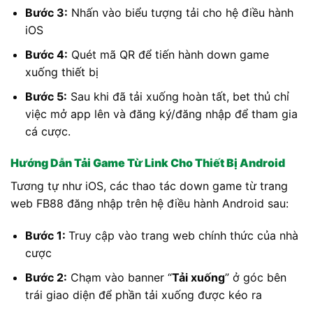
Bước 3:
Nhấn vào biểu tượng tải cho hệ điều hành
iOS
Bước 4:
Quét mã QR để tiến hành down game
xuống thiết bị
Bước 5:
Sau khi đã tải xuống hoàn tất, bet thủ chỉ
việc mở app lên và đăng ký/đăng nhập để tham gia
cá cược.
Hướng Dẫn Tải Game Từ Link Cho Thiết Bị Android
Tương tự như iOS, các thao tác down game từ trang
web FB88 đăng nhập trên hệ điều hành Android sau:
Bước 1:
Truy cập vào trang web chính thức của nhà
cược
Bước 2:
Chạm vào banner “
Tải xuống
” ở góc bên
trái giao diện để phần tải xuống được kéo ra