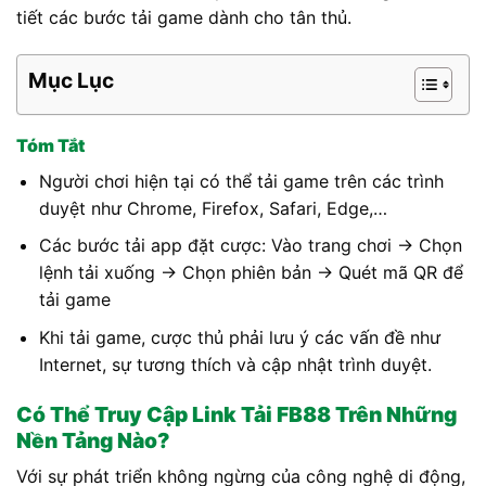
tiết các bước tải game dành cho tân thủ.
Mục Lục
Tóm Tắt
Người chơi hiện tại có thể tải game trên các trình
duyệt như Chrome, Firefox, Safari, Edge,…
Các bước tải app đặt cược: Vào trang chơi → Chọn
lệnh tải xuống → Chọn phiên bản → Quét mã QR để
tải game
Khi tải game, cược thủ phải lưu ý các vấn đề như
Internet, sự tương thích và cập nhật trình duyệt.
Có Thể Truy Cập Link Tải FB88 Trên Những
Nền Tảng Nào?
Với sự phát triển không ngừng của công nghệ di động,