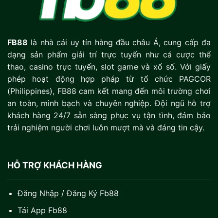
FB88
là nhà cái uy tín hàng đầu châu Á, cung cấp đa
dạng sản phẩm giải trí trực tuyến như cá cược thể
thao, casino trực tuyến, slot game và xổ số. Với giấy
phép hoạt động hợp pháp từ tổ chức PAGCOR
(Philippines), FB88 cam kết mang đến môi trường chơi
an toàn, minh bạch và chuyên nghiệp. Đội ngũ hỗ trợ
khách hàng 24/7 sẵn sàng phục vụ tận tình, đảm bảo
trải nghiệm người chơi luôn mượt mà và đáng tin cậy.
HỖ TRỢ KHÁCH HÀNG
Đăng Nhập / Đăng Ký Fb88
Tải App Fb88