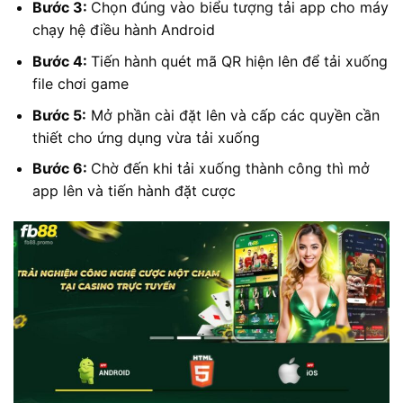
Bước 3:
Chọn đúng vào biểu tượng tải app cho máy
chạy hệ điều hành Android
Bước 4:
Tiến hành quét mã QR hiện lên để tải xuống
file chơi game
Bước 5:
Mở phần cài đặt lên và cấp các quyền cần
thiết cho ứng dụng vừa tải xuống
Bước 6:
Chờ đến khi tải xuống thành công thì mở
app lên và tiến hành đặt cược