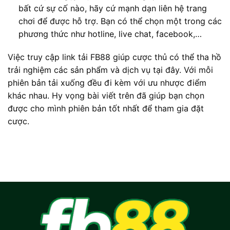
bất cứ sự cố nào, hãy cứ mạnh dạn liên hệ trang
chơi để được hỗ trợ. Bạn có thể chọn một trong các
phương thức như hotline, live chat, facebook,…
Việc truy cập link tải FB88 giúp cược thủ có thể tha hồ
trải nghiệm các sản phẩm và dịch vụ tại đây. Với mỗi
phiên bản tải xuống đều đi kèm với ưu nhược điểm
khác nhau. Hy vọng bài viết trên đã giúp bạn chọn
được cho mình phiên bản tốt nhất để tham gia đặt
cược.