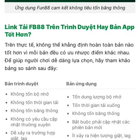
Ứng dụng Fun88 cam kết không tiêu tốn băng thông
Link Tải FB88 Trên Trình Duyệt Hay Bản App
Tốt Hơn?
Trên thực tế, không thể khẳng định hoàn toàn bản nào
tốt hơn vì mỗi bản đều có ưu nhược điểm khác nhau.
Để giúp người chơi dễ dàng lựa chọn, hãy tham khảo
bảng so sánh sau đây:
Bản trình duyệt
Bản ứng dụng
Không tốn bộ nhớ
Tốn dung lượng bộ nhớ
Không tốn thời gian tải
Tốn thời gian tải xuống
Không tốn băng thông
Không tốn băng thông
Không có yêu cầu cập
Bắt buộc phải cập nhật các
nhật thường xuyên
phiên bản mới
Dễ xảy ra trường hợp
Ít xảy ra hiện tượng giật, lag
giật, lag