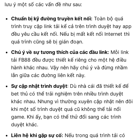
lưu ý một số các vấn đề như sau:
Chuẩn bị kỹ đường truyền kết nối:
Toàn bộ quá
trình truy cập link tải kể cả trên trình duyệt hay app
đều yêu cầu kết nối. Nếu bị mất kết nối Internet thì
quá trình cũng sẽ bị gián đoạn.
Chú ý về sự tương thích của các đầu link:
Mỗi link
tải FB88 đều được thiết kế riêng cho một hệ điều
hành khác nhau. Vậy nên hãy chú ý và đừng nhầm
lẫn giữa các đường liên kết này.
Sự cập nhật trình duyệt
: Dù nhà cái đã thiết kế để
bet thủ có thể trải nghiệm trên nhiều trình duyệt
khác nhau. Nhưng vì thường xuyên cập nhật nên đôi
khi một số trình duyệt quá cũ không thể tải nổi
game. Khi ấy, bạn có thể thử đổi sang các trình
duyệt khác.
Liên hệ khi gặp sự cố:
Nếu trong quá trình tải có