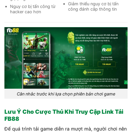
Giảm thiểu nguy cơ bị tấn
Nguy cơ bị tấn công từ
công đánh cắp thông tin
hacker cao hơn
Cân nhắc trước khi lựa chọn phiên bản chơi game
Lưu Ý Cho Cược Thủ Khi Truy Cập Link Tải
FB88
Để quá trình tải game diễn ra mượt mà, người chơi nên