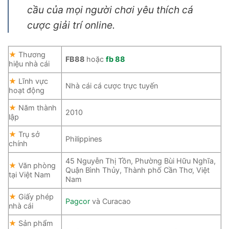
cầu của mọi người chơi yêu thích cá
cược giải trí online.
★
Thương
FB88
hoặc
fb 88
hiệu nhà cái
★
Lĩnh vực
Nhà cái cá cược trực tuyến
hoạt động
★
Năm thành
2010
lập
★
Trụ sở
Philippines
chính
45 Nguyễn Thị Tồn, Phường Bùi Hữu Nghĩa,
★
Văn phòng
Quận Bình Thủy, Thành phố Cần Thơ, Việt
tại Việt Nam
Nam
★
Giấy phép
Pagcor
và Curacao
nhà cái
★
Sản phẩm