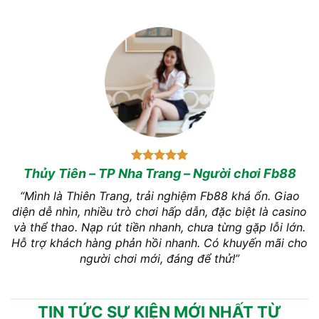
Thủy Tiên – TP Nha Trang – Người chơi Fb88
“Mình là Thiên Trang, trải nghiệm Fb88 khá ổn. Giao
diện dễ nhìn, nhiều trò chơi hấp dẫn, đặc biệt là casino
và thể thao. Nạp rút tiền nhanh, chưa từng gặp lỗi lớn.
Hỗ trợ khách hàng phản hồi nhanh. Có khuyến mãi cho
người chơi mới, đáng để thử!”
TIN TỨC SỰ KIỆN MỚI NHẤT TỪ