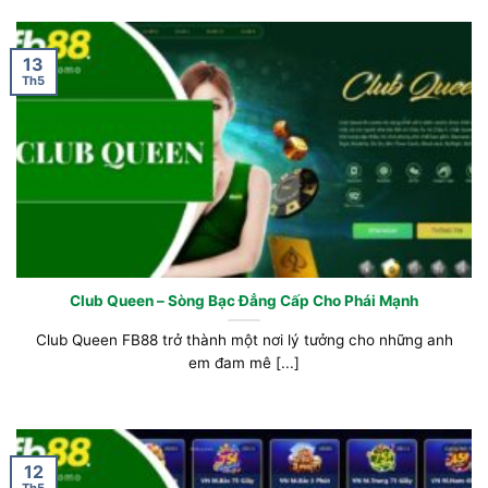
13
Th5
Club Queen – Sòng Bạc Đẳng Cấp Cho Phái Mạnh
Club Queen FB88 trở thành một nơi lý tưởng cho những anh
em đam mê [...]
12
Th5