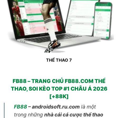
THỂ THAO 7
FB88 – TRANG CHỦ FB88.COM THỂ
THAO, SOI KÈO TOP #1 CHÂU Á 2026
[+88K]
FB88
– androidsoft.ru.com
là một
trong những
nhà cái cá cược thể thao