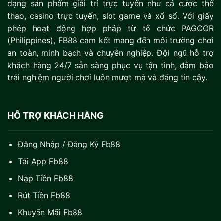
dạng sản phẩm giải trí trực tuyến như cá cược thể
thao, casino trực tuyến, slot game và xổ số. Với giấy
phép hoạt động hợp pháp từ tổ chức PAGCOR
(Philippines), FB88 cam kết mang đến môi trường chơi
an toàn, minh bạch và chuyên nghiệp. Đội ngũ hỗ trợ
khách hàng 24/7 sẵn sàng phục vụ tận tình, đảm bảo
trải nghiệm người chơi luôn mượt mà và đáng tin cậy.
HỖ TRỢ KHÁCH HÀNG
Đăng Nhập / Đăng Ký Fb88
Tải App Fb88
Nạp Tiền Fb88
Rút Tiền Fb88
Khuyến Mãi Fb88