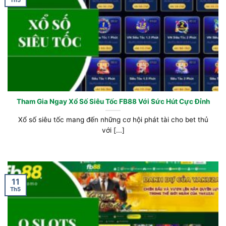
Tham Gia Ngay Xổ Số Siêu Tốc FB88 Với Sức Hút Cực Đỉnh
Xổ số siêu tốc mang đến những cơ hội phát tài cho bet thủ
với [...]
11
Th5