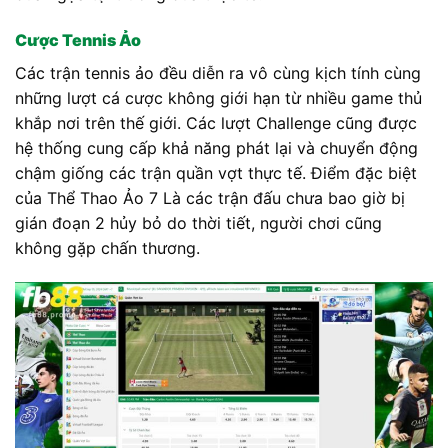
Cược Tennis Ảo
Các trận tennis ảo đều diễn ra vô cùng kịch tính cùng
những lượt cá cược không giới hạn từ nhiều game thủ
khắp nơi trên thế giới. Các lượt Challenge cũng được
hệ thống cung cấp khả năng phát lại và chuyển động
chậm giống các trận quần vợt thực tế. Điểm đặc biệt
của Thể Thao Ảo 7 Là các trận đấu chưa bao giờ bị
gián đoạn 2 hủy bỏ do thời tiết, người chơi cũng
không gặp chấn thương.