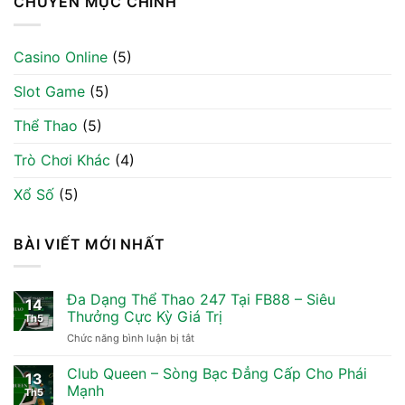
CHUYÊN MỤC CHÍNH
Casino Online
(5)
Slot Game
(5)
Thể Thao
(5)
Trò Chơi Khác
(4)
Xổ Số
(5)
BÀI VIẾT MỚI NHẤT
Đa Dạng Thể Thao 247 Tại FB88 – Siêu
14
Thưởng Cực Kỳ Giá Trị
Th5
ở
Chức năng bình luận bị tắt
Đa
Dạng
Club Queen – Sòng Bạc Đẳng Cấp Cho Phái
13
Thể
Mạnh
Th5
Thao