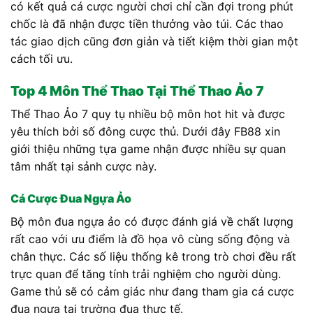
có kết quả cá cược người chơi chỉ cần đợi trong phút
chốc là đã nhận được tiền thưởng vào túi. Các thao
tác giao dịch cũng đơn giản và tiết kiệm thời gian một
cách tối ưu.
Top 4 Môn Thể Thao Tại Thể Thao Ảo 7
Thể Thao Ảo 7 quy tụ nhiều bộ môn hot hit và được
yêu thích bởi số đông cược thủ. Dưới đây FB88 xin
giới thiệu những tựa game nhận được nhiều sự quan
tâm nhất tại sảnh cược này.
Cá Cược Đua Ngựa Ảo
Bộ môn đua ngựa ảo có được đánh giá về chất lượng
rất cao với ưu điểm là đồ họa vô cùng sống động và
chân thực. Các số liệu thống kê trong trò chơi đều rất
trực quan để tăng tính trải nghiệm cho người dùng.
Game thủ sẽ có cảm giác như đang tham gia cá cược
đua ngựa tại trường đua thực tế.