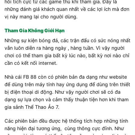
hồi tích cực từ các game thủ khi tham gia. Đây là
những đánh giá khách quan nhất về các lợi ích mà đơn
vị này mang lại cho người dùng.
Tham Gia Không Giới Hạn
Những sự kiện bóng đá, các trận đấu có sức nóng nhất
vẫn luôn diễn ra hàng ngày , hàng tuần. Vì vậy người
chơi có thể tham gia bất kỳ lúc nào, bất kỳ nơi nào chỉ
cần có kết nối internet.
Nhà cái FB 88 còn có phiên bản đa dạng như website
để dùng trên máy tính hay ứng dụng để dùng trên thiết
bị điện thoại di động. Như vậy người chơi sẽ có đa
dạng sự lựa chọn và cảm thấy thuận tiện hơn khi tham
gia sảnh Thể Thao Ảo 7.
Các phiên bản đều được hệ thống tích hợp những tính
năng hiện đại tương ứng, cùng thông cực đỉnh. Như